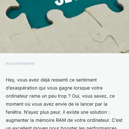
Accueil
›
Matériel
MATÉRIEL
Comment augmenter la
Hey, vous avez déjà ressenti ce sentiment
d’exaspération qui vous gagne lorsque votre
vitesse de son ordinateur en
ordinateur rame un peu trop ? Oui, vous savez, ce
ajoutant de la mémoire RAM ?
moment où vous avez envie de le lancer par la
fenêtre. N’ayez plus peur, il existe une solution :
armelle
•
18 février 2024
•
3 min de lecture
augmenter la mémoire RAM de votre ordinateur. C’est
un excellent moyen pour booster les performances