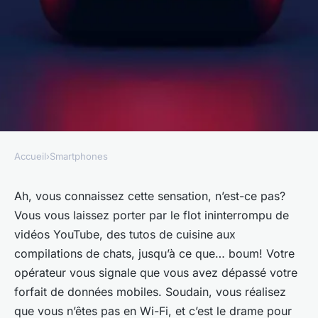
Accueil
›
Smartphones
SMARTPHONES
Quelles méthodes pour
Ah, vous connaissez cette sensation, n’est-ce pas?
Vous vous laissez porter par le flot ininterrompu de
réduire la consommation de
vidéos YouTube, des tutos de cuisine aux
données mobiles en regardant
compilations de chats, jusqu’à ce que… boum! Votre
des vidéos YouTube sur votre
opérateur vous signale que vous avez dépassé votre
smartphone?
forfait de données mobiles. Soudain, vous réalisez
que vous n’êtes pas en Wi-Fi, et c’est le drame pour