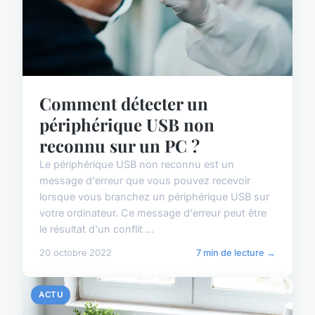
Comment détecter un
périphérique USB non
reconnu sur un PC ?
Le périphérique USB non reconnu est un
message d'erreur que vous pouvez recevoir
lorsque vous branchez un périphérique USB sur
votre ordinateur. Ce message d'erreur peut être
le résultat d'un conflit ...
20 octobre 2022
7 min de lecture →
ACTU