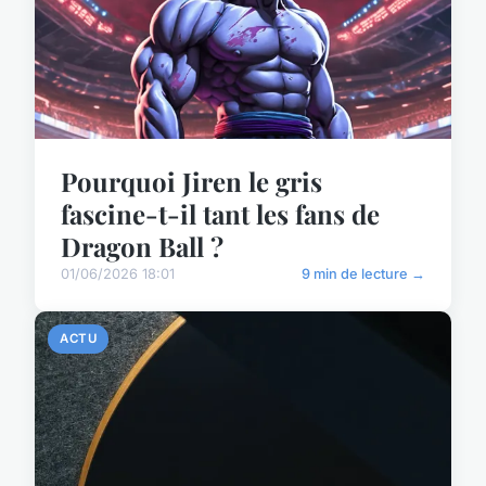
Pourquoi Jiren le gris
fascine-t-il tant les fans de
Dragon Ball ?
01/06/2026 18:01
9 min de lecture →
ACTU