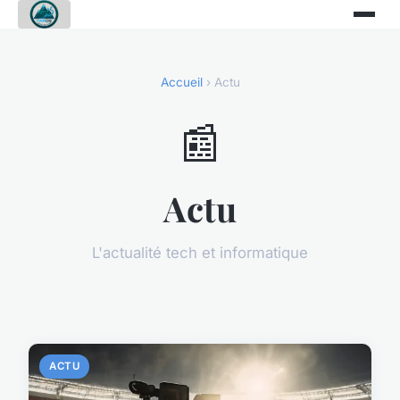
Accueil
› Actu
📰
Actu
L'actualité tech et informatique
ACTU