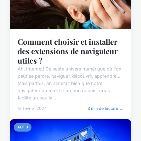
Comment choisir et installer
des extensions de navigateur
utiles ?
Ah, Internet! Ce vaste univers numérique où l'on
peut se perdre, naviguer, découvrir, apprendre…
Mais parfois, on aimerait bien que notre
navigateur préféré, tel un bon copain, nous
facilite un peu la...
18 février 2024
3 min de lecture →
ACTU