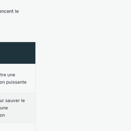
encent le
tre une
ion puissante
ur sauver le
'une
ion