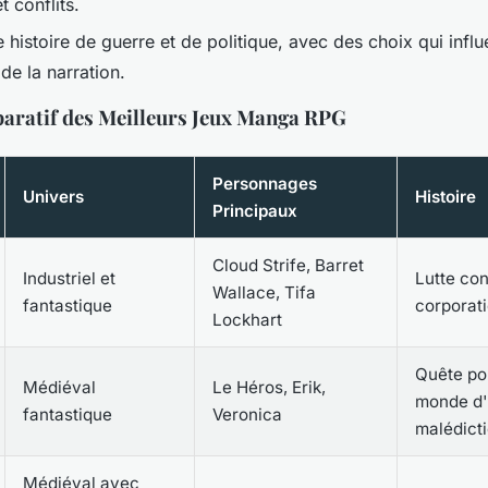
t conflits.
e histoire de guerre et de politique, avec des choix qui influ
de la narration.
ratif des Meilleurs Jeux Manga RPG
Personnages
Univers
Histoire
Principaux
Cloud Strife, Barret
Industriel et
Lutte con
Wallace, Tifa
fantastique
corporat
Lockhart
Quête po
Médiéval
Le Héros, Erik,
monde d
fantastique
Veronica
malédict
Médiéval avec