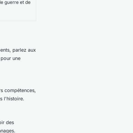
de guerre et de
ents, parlez aux
u pour une
rs compétences,
l'histoire.
oir des
onnages.