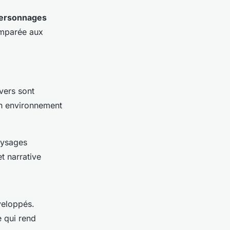
ersonnages
omparée aux
vers sont
un environnement
aysages
t narrative
veloppés.
e qui rend