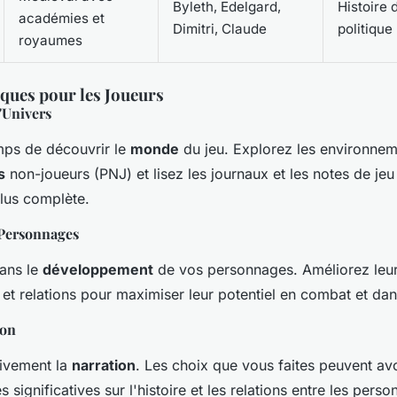
Byleth, Edelgard,
Histoire 
académies et
Dimitri, Claude
politique
royaumes
iques pour les Joueurs
'Univers
mps de découvrir le
monde
du jeu. Explorez les environnem
s
non-joueurs (PNJ) et lisez les journaux et les notes de je
lus complète.
Personnages
dans le
développement
de vos personnages. Améliorez leu
t relations pour maximiser leur potentiel en combat et dans 
ion
tivement la
narration
. Les choix que vous faites peuvent av
significatives sur l'histoire et les relations entre les pers