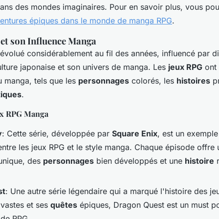
dans des mondes imaginaires. Pour en savoir plus, vous 
ventures épiques dans le monde de manga RPG
.
et son Influence Manga
évolué considérablement au fil des années, influencé par di
lture japonaise et son univers de manga. Les
jeux RPG
ont 
u manga, tels que les
personnages
colorés, les
histoires
pr
tiques
.
ux RPG Manga
y
: Cette série, développée par
Square Enix
, est un exempl
 entre les jeux RPG et le style manga. Chaque épisode offre
nique, des
personnages
bien développés et une
histoire
r
st
: Une autre série légendaire qui a marqué l'histoire des j
vastes et ses
quêtes
épiques, Dragon Quest est un must po
 de RPG.