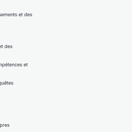
ssements et des
et des
ompétences et
quêtes
opres