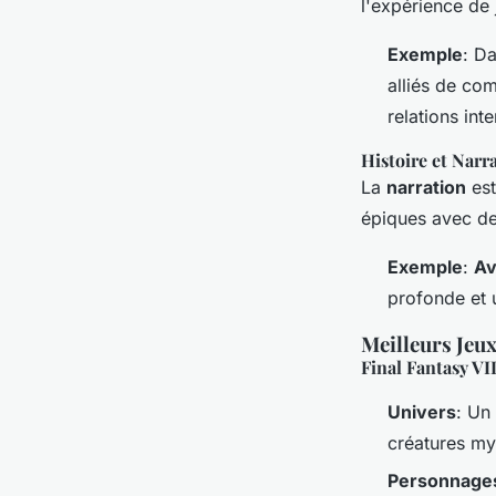
l'expérience de
Exemple
: D
alliés de co
relations int
Histoire et Narr
La
narration
est
épiques avec de
Exemple
:
A
profonde et 
Meilleurs Jeu
Final Fantasy V
Univers
: Un
créatures my
Personnage