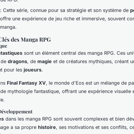
: Cette série, connue pour sa stratégie et son système de
p
offre une expérience de jeu riche et immersive, souvent c
manga.
 Clés des Manga RPG
ique
tastiques
sont un élément central des manga RPG. Ces uni
s de
dragons
, de
magie
et de créatures mythiques, créant 
nt pour les
joueurs
.
ans
Final Fantasy XV
, le monde d'Eos est un mélange de p
de mythologie fantastique, offrant une expérience visuelle e
le.
 Développement
es
dans les manga RPG sont souvent complexes et bien dé
age a sa propre
histoire
, ses motivations et ses conflits, c