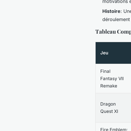
motivations e
Histoire
: Un
déroulement 
Tableau Compa
Jeu
Final
Fantasy VII
Remake
Dragon
Quest XI
Fire Emblem: