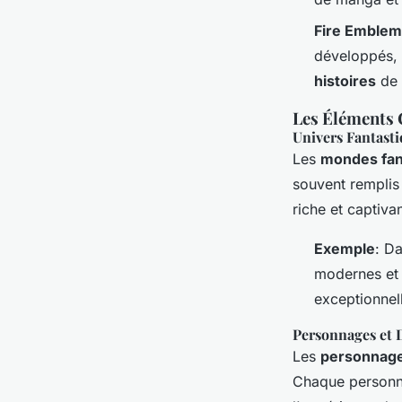
Fire Emblem
développés, 
histoires
de 
Les Éléments
Univers Fantast
Les
mondes fan
souvent rempli
riche et captiva
Exemple
: D
modernes et 
exceptionnel
Personnages et
Les
personnag
Chaque personn