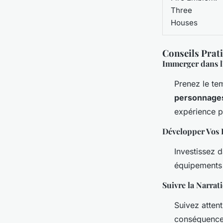
Three
Houses
Conseils Prat
Immerger dans l
Prenez le te
personnage
expérience p
Développer Vos 
Investissez 
équipements e
Suivre la Narrat
Suivez atten
conséquences 