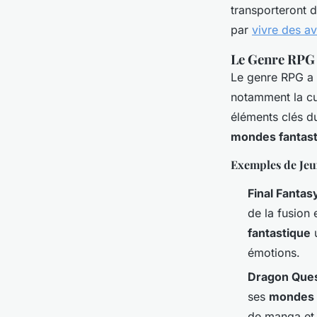
armelle
•
5 décembre 2024
•
4 min de lecture
transporteront 
par
vivre des a
Le Genre RPG 
Le genre RPG a 
notamment la cu
éléments clés d
mondes fantas
Exemples de Je
Final Fantas
de la fusion
fantastique
u
émotions.
Dragon Que
ses
mondes
de manga et