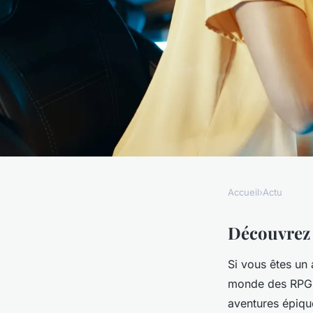
Accueil
›
Actu
ACTU
Découvrez les meill
Découvrez 
Si vous êtes un
de manga rpg épiqu
monde des RPG (
aventures épiqu