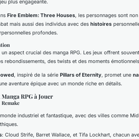
 jeu plus engageante.
ans
Fire Emblem: Three Houses
, les personnages sont non
mbat mais aussi des individus avec des
histoires
personnelle
erpersonnelles profondes.
ation
 un aspect crucial des manga RPG. Les jeux offrent souven
s rebondissements, des twists et des moments émotionnels 
vowed
, inspiré de la série
Pillars of Eternity
, promet une
na
une aventure épique avec un monde riche en détails.
x Manga RPG à Jouer
II Remake
 monde industriel et fantastique, avec des villes comme Mid
thiques.
s
: Cloud Strife, Barret Wallace, et Tifa Lockhart, chacun av