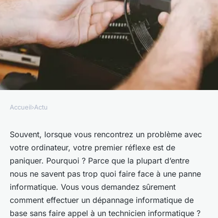
Accueil
›
Actu
ACTU
Qu'est-ce que le dépannage
Souvent, lorsque vous rencontrez un problème avec
votre ordinateur, votre premier réflexe est de
informatique de base et
paniquer. Pourquoi ? Parce que la plupart d’entre
comment le réaliser ?
nous ne savent pas trop quoi faire face à une panne
informatique. Vous vous demandez sûrement
armelle
•
18 février 2024
•
3 min de lecture
comment effectuer un dépannage informatique de
base sans faire appel à un technicien informatique
?