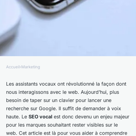
Accueil
›
Marketing
MARKETING
Comment optimiser votre
Les assistants vocaux ont révolutionné la façon dont
nous interagissons avec le web. Aujourd’hui, plus
stratégie de contenu pour les
besoin de taper sur un clavier pour lancer une
assistants vocaux ?
recherche sur Google. Il suffit de demander à voix
haute. Le
SEO vocal
est donc devenu un enjeu majeur
armelle
•
3 janvier 2024
•
5 min de lecture
pour les marques souhaitant rester visibles sur le
web. Cet article est là pour vous aider à comprendre