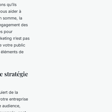
ons qu’ils
ous aider à
 En somme, la
’engagement des
es pour
keting n’est pas
e votre public
es éléments de
e stratégie
iert de la
otre entreprise
re audience,