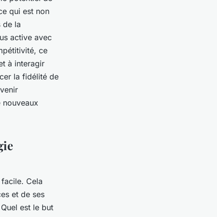
ce qui est non
 de la
lus active avec
étitivité, ce
t à interagir
er la fidélité de
evenir
de nouveaux
gie
facile. Cela
es et de ses
 Quel est le but