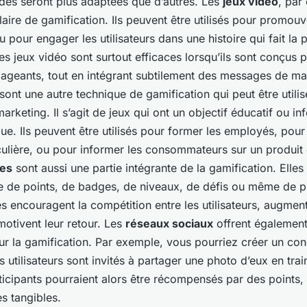
des seront plus adaptées que d’autres. Les
jeux vidéo
, par
ire de gamification. Ils peuvent être utilisés pour promouv
u pour engager les utilisateurs dans une histoire qui fait la
s jeux vidéo sont surtout efficaces lorsqu’ils sont conçus p
ageants, tout en intégrant subtilement des messages de ma
sont une autre technique de gamification qui peut être utili
arketing. Il s’agit de jeux qui ont un objectif éducatif ou in
que. Ils peuvent être utilisés pour former les employés, pour 
culière, ou pour informer les consommateurs sur un produit 
es
sont aussi une partie intégrante de la gamification. Elle
e de points, de badges, de niveaux, de défis ou même de pr
 encouragent la compétition entre les utilisateurs, augment
otivent leur retour. Les
réseaux sociaux
offrent égalemen
ur la gamification. Par exemple, vous pourriez créer un co
 utilisateurs sont invités à partager une photo d’eux en train
rticipants pourraient alors être récompensés par des points
 tangibles.