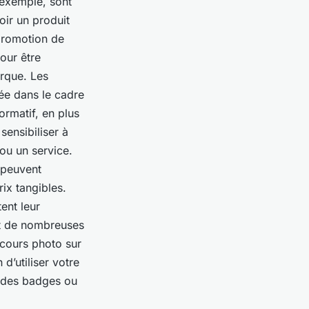
 exemple, sont
oir un produit
 promotion de
our être
rque. Les
sée dans le cadre
formatif, en plus
sensibiliser à
ou un service.
s peuvent
ix tangibles.
ent leur
t de nombreuses
ncours photo sur
 d’utiliser votre
, des badges ou