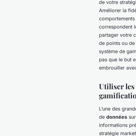
de votre stratég
Améliorer la fid
comportements de
correspondent le
partager votre 
de points ou de
système de gamif
pas que le but e
embrouiller ave
Utiliser le
gamificati
L’une des grand
de
données
sur
informations pré
stratégie market