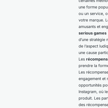
certaines métho
une forme popula
ou un service, o
votre marque. Le
amusants et eng
serious games
d’une stratégie m
de l’aspect ludi
une cause parti
Les
récompens
prendre la form
Les récompenses
engagement et m
opportunités po
Instagram, où les
produit. Les pa
des récompenses