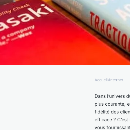
Accueil
›
Internet
INTERNET
Comment intégrer e
Dans l’univers d
plus courante, e
gamification dans vo
fidélité des cli
efficace ? C’est
vous fournissant