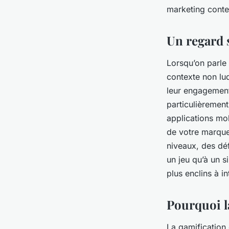
marketing ?
marketing cont
armelle
•
3 janvier 2024
•
6 min de lecture
Un regard 
Lorsqu’on parle 
contexte non lud
leur engagement
particulièrement
applications mo
de votre marque
niveaux, des dé
un jeu qu’à un s
plus enclins à i
Pourquoi la
La gamification 