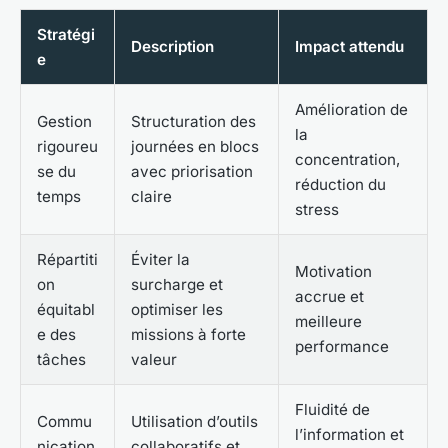
Stratégi
Description
Impact attendu
e
Amélioration de
Gestion
Structuration des
la
rigoureu
journées en blocs
concentration,
se du
avec priorisation
réduction du
temps
claire
stress
Répartiti
Éviter la
Motivation
on
surcharge et
accrue et
équitabl
optimiser les
meilleure
e des
missions à forte
performance
tâches
valeur
Fluidité de
Commu
Utilisation d’outils
l’information et
nication
collaboratifs et