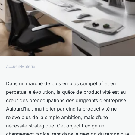
Accueil
›
Matériel
MATÉRIEL
Comment multiplier par 5 la
Dans un marché de plus en plus compétitif et en
perpétuelle évolution, la quête de productivité est au
productivité de votre
cœur des préoccupations des dirigeants d’entreprise.
entreprise
Aujourd’hui, multiplier par cinq la productivité ne
relève plus de la simple ambition, mais d’une
Victor
•
13/04/2026 08:00
•
13 min de lecture
nécessité stratégique. Cet objectif exige un
changement radical tant dans la gestion du temps que