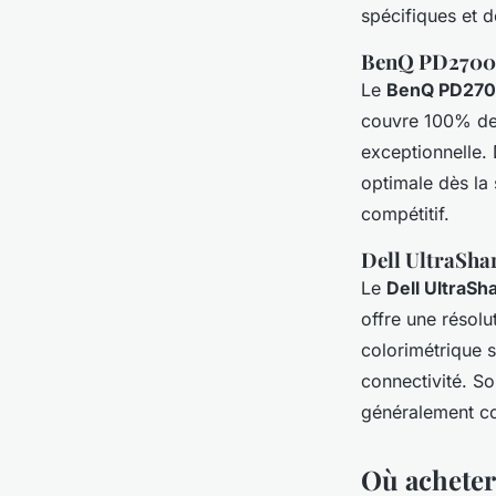
spécifiques et 
BenQ PD270
Le
BenQ PD27
couvre 100% de 
exceptionnelle. 
optimale dès la 
compétitif.
Dell UltraSh
Le
Dell UltraS
offre une résol
colorimétrique s
connectivité. So
généralement co
Où acheter