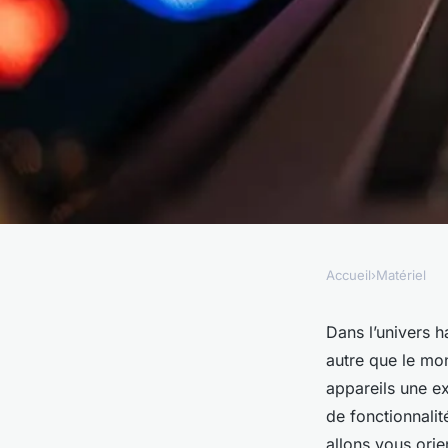
Accueil
›
Matériel
MATÉRIEL
les meilleurs monit
Dans l’univers h
autre que le mon
traitement photo et
appareils une ex
de fonctionnalit
allons vous orie