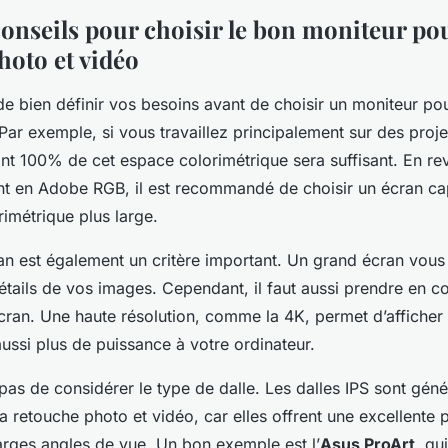
onseils pour choisir le bon moniteur pou
hoto et vidéo
 de bien définir vos besoins avant de choisir un moniteur po
Par exemple, si vous travaillez principalement sur des proj
nt 100% de cet espace colorimétrique sera suffisant. En re
ent en Adobe RGB, il est recommandé de choisir un écran ca
imétrique plus large.
cran est également un critère important. Un grand écran vou
étails de vos images. Cependant, il faut aussi prendre en c
écran. Une haute résolution, comme la 4K, permet d’afficher 
ssi plus de puissance à votre ordinateur.
 pas de considérer le type de dalle. Les dalles IPS sont gén
a retouche photo et vidéo, car elles offrent une excellente 
arges angles de vue. Un bon exemple est l’
Asus ProArt
, qu