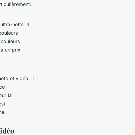
ticulièrement.
tra-nette. Il
couleurs
s couleurs
 à un prix
oto et vidéo. Il
ace
our la
est
he.
vidéo