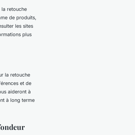
 la retouche
mme de produits,
ulter les sites
ormations plus
ur la retouche
férences et de
ous aideront à
ent à long terme
ofondeur