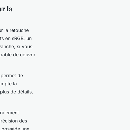
r la
ur la retouche
ets en sRGB, un
vanche, si vous
pable de couvrir
s permet de
ompte la
plus de détails,
éralement
précision des
i possède une