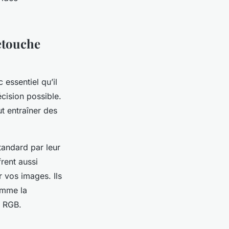
etouche
 essentiel qu’il
cision possible.
t entraîner des
tandard par leur
rent aussi
r vos images. Ils
omme la
e RGB.