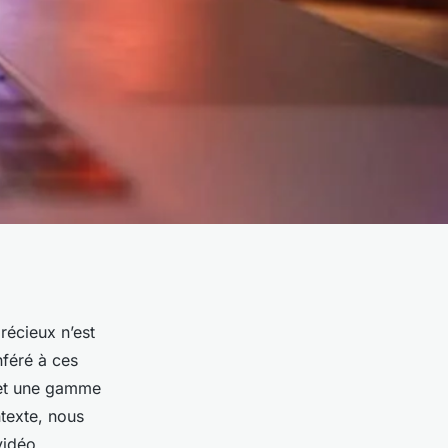
précieux n’est
nféré à ces
e et une gamme
ntexte, nous
vidéo