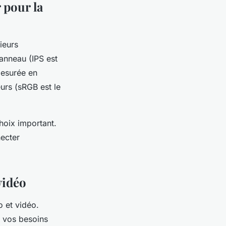
 pour la
ieurs
panneau (IPS est
mesurée en
eurs (sRGB est le
choix important.
ecter
vidéo
o et vidéo.
e vos besoins