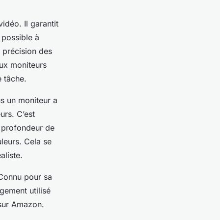
idéo. Il garantit
 possible à
e précision des
eux moniteurs
e tâche.
us un moniteur a
urs. C’est
e profondeur de
uleurs. Cela se
aliste.
 Connu pour sa
gement utilisé
 sur Amazon.