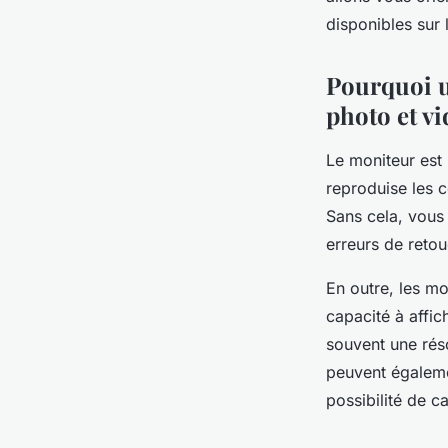
armelle
•
6 novembre 2023
•
6 min de lecture
disponibles sur 
Pourquoi u
photo et v
Le moniteur est l
reproduise les c
Sans cela, vous 
erreurs de reto
En outre, les mo
capacité à affic
souvent une réso
peuvent égaleme
possibilité de 