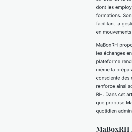
Victor
•
27/04/2026 08:00
•
9 min de lecture
dont les employ
formations. Son
facilitant la ge
en mouvements 
MaBoxRH propose
les échanges ent
plateforme rend 
même la prépara
consciente des e
renforce ainsi s
RH. Dans cet art
que propose Ma
quotidien admini
MaBoxRH La