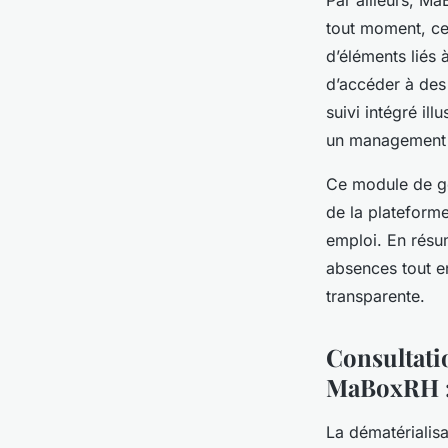
Par ailleurs, M
tout moment, ce 
d’éléments liés 
d’accéder à des 
suivi intégré ill
un management p
Ce module de ge
de la plateform
emploi. En résu
absences tout 
transparente.
Consultati
MaBoxRH : 
La dématérialisa