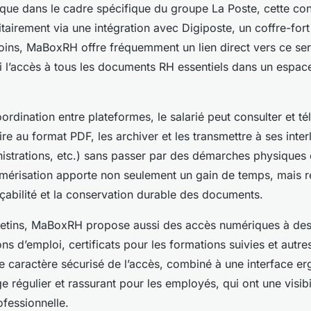
ue dans le cadre spécifique du groupe La Poste, cette con
itairement via une intégration avec Digiposte, un coffre-for
ins, MaBoxRH offre fréquemment un lien direct vers ce ser
si l’accès à tous les documents RH essentiels dans un espac
ordination entre plateformes, le salarié peut consulter et t
aire au format PDF, les archiver et les transmettre à ses inte
istrations, etc.) sans passer par des démarches physiques 
umérisation apporte non seulement un gain de temps, mais 
çabilité et la conservation durable des documents.
letins, MaBoxRH propose aussi des accès numériques à des
tions d’emploi, certificats pour les formations suivies et aut
Le caractère sécurisé de l’accès, combiné à une interface 
e régulier et rassurant pour les employés, qui ont une visibil
ofessionnelle.