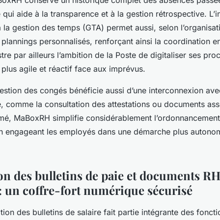
aBoxRH conserve un historique complet des absences passée
qui aide à la transparence et à la gestion rétrospective. L’i
à la gestion des temps (GTA) permet aussi, selon l’organisati
plannings personnalisés, renforçant ainsi la coordination e
ustre par ailleurs l’ambition de la Poste de digitaliser ses p
lus agile et réactif face aux imprévus.
stion des congés bénéficie aussi d’une interconnexion avec
e, comme la consultation des attestations ou documents ass
mé, MaBoxRH simplifie considérablement l’ordonnancement e
en engageant les employés dans une démarche plus autono
on des bulletins de paie et documents R
un coffre-fort numérique sécurisé
tion des bulletins de salaire fait partie intégrante des foncti