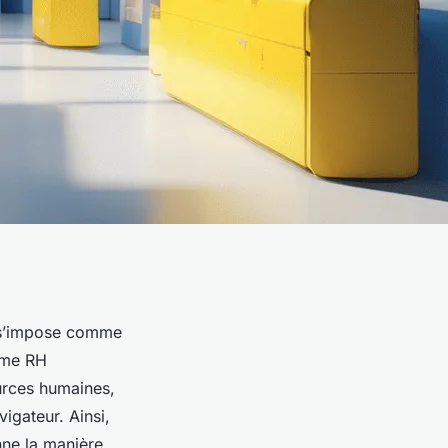
H s’impose comme
orme RH
urces humaines,
igateur. Ainsi,
nne la manière