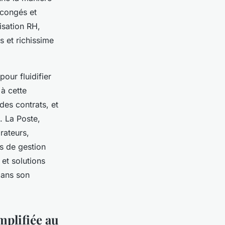
 congés et
isation RH,
s et richissime
our fluidifier
 à cette
des contrats, et
. La Poste,
rateurs,
us de gestion
et solutions
ans son
mplifiée au