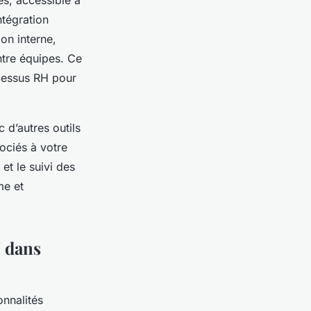
s, accessible à
ntégration
on interne,
ntre équipes. Ce
rocessus RH pour
 d’autres outils
ociés à votre
t le suivi des
me et
H dans
onnalités