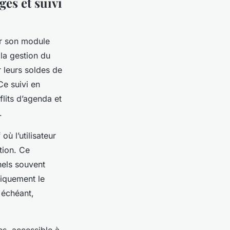
és et suivi
ar son module
 la gestion du
r leurs soldes de
e suivi en
flits d’agenda et
.
où l’utilisateur
tion. Ce
nels souvent
tiquement le
 échéant,