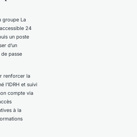
du groupe La
 accessible 24
puis un poste
ser d’un
t de passe
 renforcer la
é l’IDRH et suivi
 son compte via
 accès
tives à la
nformations