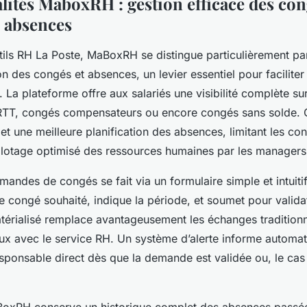
lités MaboxRH : gestion efficace des cong
s absences
ils RH La Poste, MaBoxRH se distingue particulièrement p
on des congés et absences, un levier essentiel pour faciliter
. La plateforme offre aux salariés une visibilité complète su
TT, congés compensateurs ou encore congés sans solde. C
t une meilleure planification des absences, limitant les con
ilotage optimisé des ressources humaines par les managers
mandes de congés se fait via un formulaire simple et intuitif 
de congé souhaité, indique la période, et soumet pour valida
érialisé remplace avantageusement les échanges tradition
ieux avec le service RH. Un système d’alerte informe automa
esponsable direct dès que la demande est validée ou, le cas