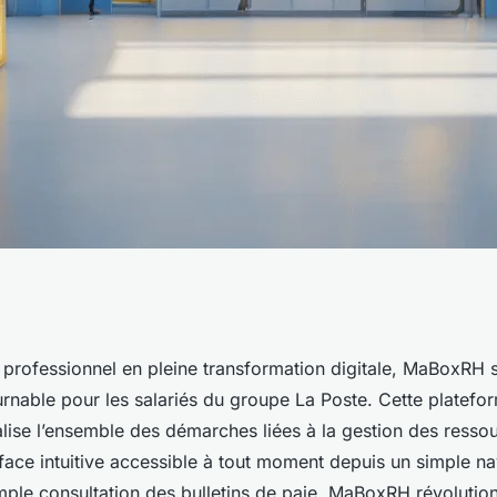
xrh la poste et ses
 professionnel en pleine transformation digitale, MaBoxR
urnable pour les salariés du groupe La Poste. Cette platef
alise l’ensemble des démarches liées à la gestion des resso
rface intuitive accessible à tout moment depuis un simple nav
imple consultation des bulletins de paie, MaBoxRH révolutio