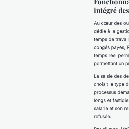
Fonctionna
intégré de
Au cœur des out
dédié à la gesti
temps de travail
congés payés, R
temps réel perme
permettant un p
La saisie des de
choisit le type 
processus démat
longs et fastid
salarié et son r
refusée.