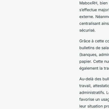
MaboxRH, bien q
s’effectue major
externe. Néanmo
centralisant ain
sécurisé.
Grâce à cette co
bulletins de sal
(banques, admin
papier. Cette n
également la tra
Au-delà des bul
travail, attesta
administratifs. 
favorise un usag
leur situation pr