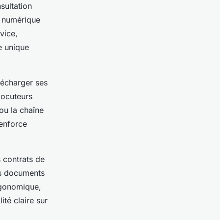
sultation
t numérique
vice,
e unique
élécharger ses
rlocuteurs
ou la chaîne
renforce
 contrats de
res documents
ergonomique,
ité claire sur