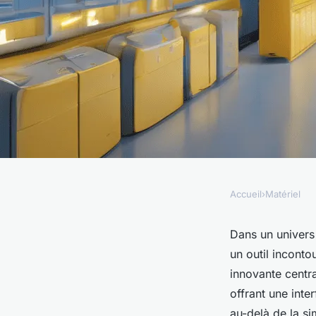
Accueil
›
Matériel
MATÉRIEL
Tout savoir sur mabo
Dans un univers
un outil inconto
fonctionnalités
innovante centr
offrant une inte
au-delà de la s